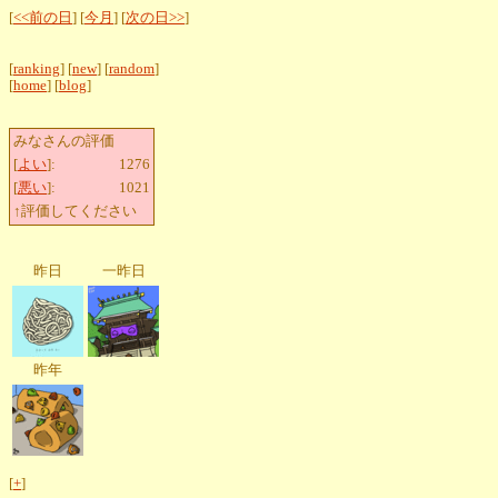
[
<<前の日
] [
今月
] [
次の日>>
]
[
ranking
] [
new
] [
random
]
[
home
] [
blog
]
みなさんの評価
[
よい
]:
1276
[
悪い
]:
1021
↑評価してください
昨日
一昨日
昨年
[
+
]