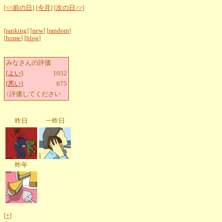
[
<<前の日
] [
今月
] [
次の日>>
]
[
ranking
] [
new
] [
random
]
[
home
] [
blog
]
みなさんの評価
[
よい
]:
1052
[
悪い
]:
675
↑評価してください
昨日
一昨日
昨年
[
+
]