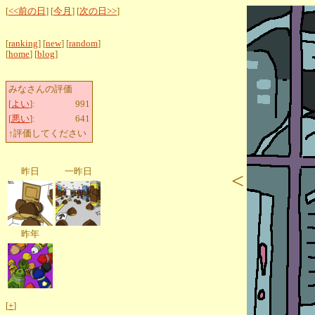
[
<<前の日
] [
今月
] [
次の日>>
]
[
ranking
] [
new
] [
random
]
[
home
] [
blog
]
みなさんの評価
[
よい
]:
991
[
悪い
]:
641
↑評価してください
昨日
一昨日
<
昨年
[
+
]