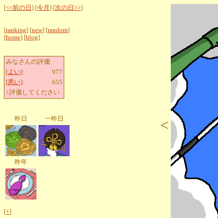
[
<<前の日
] [
今月
] [
次の日>>
]
[
ranking
] [
new
] [
random
]
[
home
] [
blog
]
みなさんの評価
[
よい
]:
977
[
悪い
]:
655
↑評価してください
昨日
一昨日
<
昨年
[
+
]