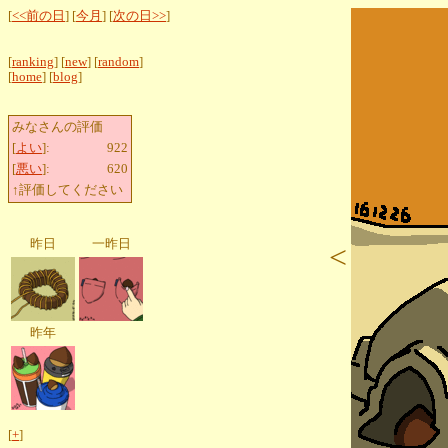
[
<<前の日
] [
今月
] [
次の日>>
]
[
ranking
] [
new
] [
random
]
[
home
] [
blog
]
みなさんの評価
[
よい
]:
922
[
悪い
]:
620
↑評価してください
昨日
一昨日
<
昨年
[
+
]