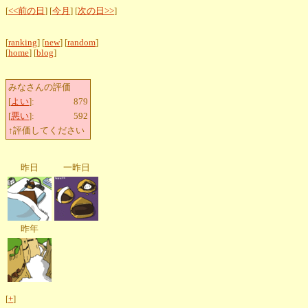
[
<<前の日
] [
今月
] [
次の日>>
]
[
ranking
] [
new
] [
random
]
[
home
] [
blog
]
みなさんの評価
[
よい
]:
879
[
悪い
]:
592
↑評価してください
昨日
一昨日
昨年
[
+
]