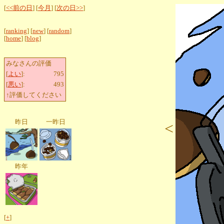
[
<<前の日
] [
今月
] [
次の日>>
]
[
ranking
] [
new
] [
random
]
[
home
] [
blog
]
みなさんの評価
[
よい
]:
795
[
悪い
]:
493
↑評価してください
昨日
一昨日
<
昨年
[
+
]