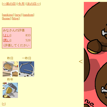
[
<<前の日
] [
今月
] [
次の日>>
]
[
ranking
] [
new
] [
random
]
[
home
] [
blog
]
みなさんの評価
[
よい
]:
833
[
悪い
]:
520
↑評価してください
昨日
一昨日
<
昨年
[
+
]