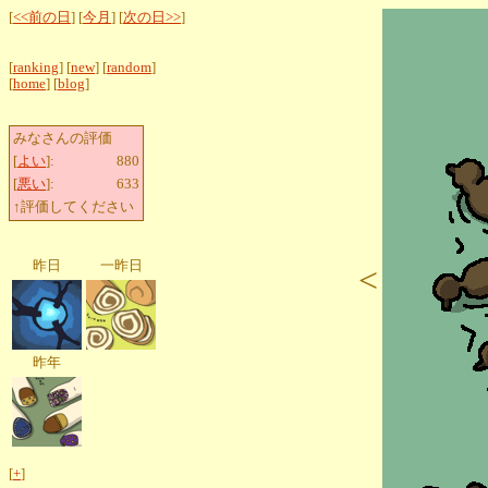
[
<<前の日
] [
今月
] [
次の日>>
]
[
ranking
] [
new
] [
random
]
[
home
] [
blog
]
みなさんの評価
[
よい
]:
880
[
悪い
]:
633
↑評価してください
昨日
一昨日
<
昨年
[
+
]