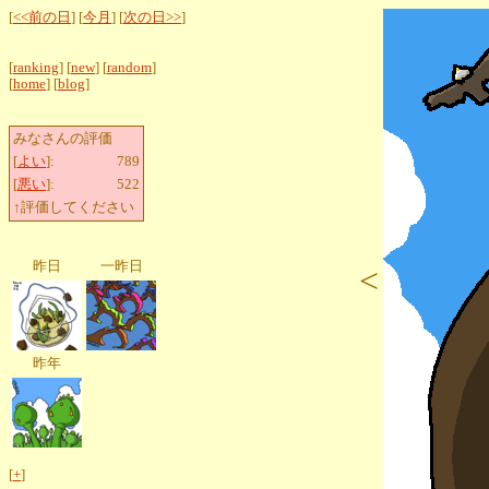
[
<<前の日
] [
今月
] [
次の日>>
]
[
ranking
] [
new
] [
random
]
[
home
] [
blog
]
みなさんの評価
[
よい
]:
789
[
悪い
]:
522
↑評価してください
昨日
一昨日
<
昨年
[
+
]