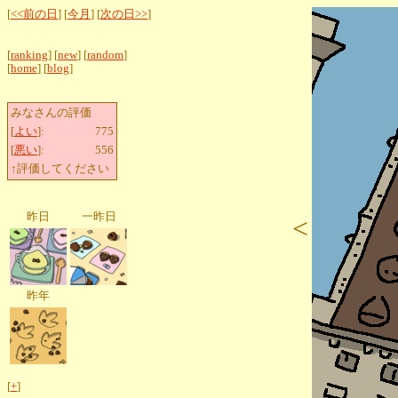
[
<<前の日
] [
今月
] [
次の日>>
]
[
ranking
] [
new
] [
random
]
[
home
] [
blog
]
みなさんの評価
[
よい
]:
775
[
悪い
]:
556
↑評価してください
昨日
一昨日
<
昨年
[
+
]