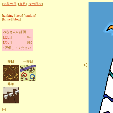
[
<<前の日
] [
今月
] [
次の日>>
]
[
ranking
] [
new
] [
random
]
[
home
] [
blog
]
みなさんの評価
[
よい
]:
826
[
悪い
]:
639
↑評価してください
昨日
一昨日
<
昨年
[
+
]