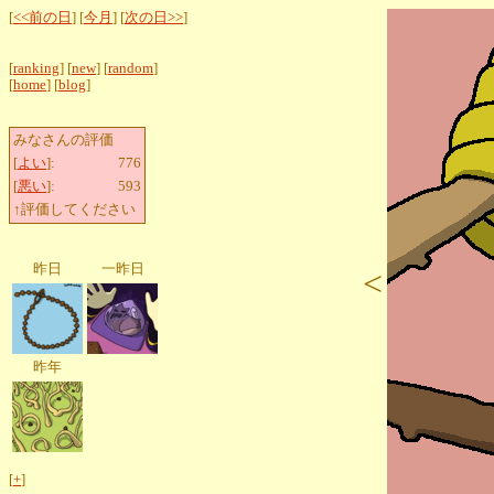
[
<<前の日
] [
今月
] [
次の日>>
]
[
ranking
] [
new
] [
random
]
[
home
] [
blog
]
みなさんの評価
[
よい
]:
776
[
悪い
]:
593
↑評価してください
昨日
一昨日
<
昨年
[
+
]