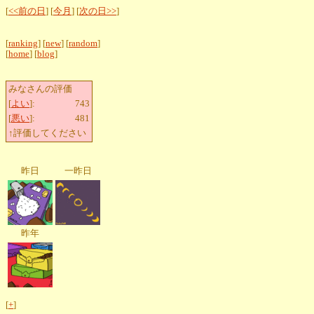
[
<<前の日
] [
今月
] [
次の日>>
]
[
ranking
] [
new
] [
random
]
[
home
] [
blog
]
みなさんの評価
[
よい
]:
743
[
悪い
]:
481
↑評価してください
昨日
一昨日
昨年
[
+
]