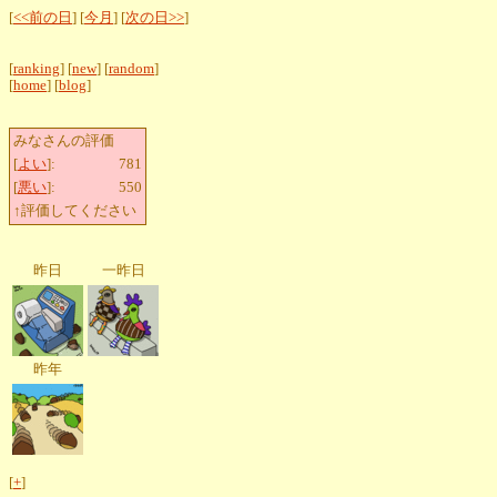
[
<<前の日
] [
今月
] [
次の日>>
]
[
ranking
] [
new
] [
random
]
[
home
] [
blog
]
みなさんの評価
[
よい
]:
781
[
悪い
]:
550
↑評価してください
昨日
一昨日
昨年
[
+
]