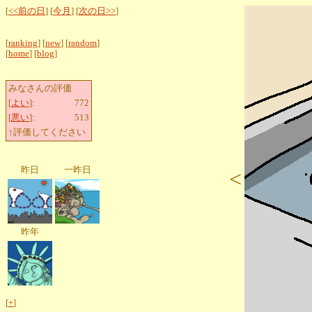
[
<<前の日
] [
今月
] [
次の日>>
]
[
ranking
] [
new
] [
random
]
[
home
] [
blog
]
みなさんの評価
[
よい
]:
772
[
悪い
]:
513
↑評価してください
昨日
一昨日
<
昨年
[
+
]