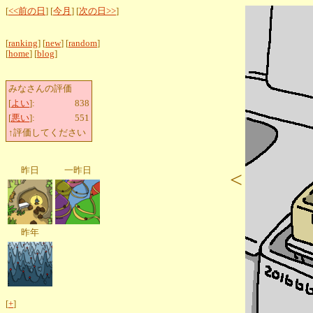
[
<<前の日
] [
今月
] [
次の日>>
]
[
ranking
] [
new
] [
random
]
[
home
] [
blog
]
みなさんの評価
[
よい
]:
838
[
悪い
]:
551
↑評価してください
昨日
一昨日
<
昨年
[
+
]