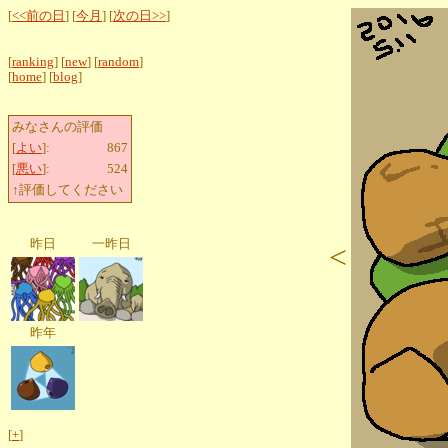
[
<<前の日
] [
今月
] [
次の日>>
]
[
ranking
] [
new
] [
random
]
[
home
] [
blog
]
みなさんの評価
[
よい
]:
867
[
悪い
]:
524
↑評価してください
昨日
一昨日
<
昨年
[
+
]