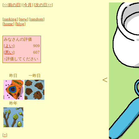
[
<<前の日
] [
今月
] [
次の日>>
]
[
ranking
] [
new
] [
random
]
[
home
] [
blog
]
みなさんの評価
[
よい
]:
909
[
悪い
]:
607
↑評価してください
昨日
一昨日
<
昨年
[
+
]