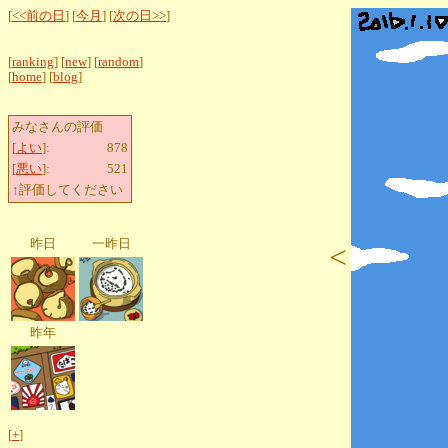
[
<<前の日
] [
今月
] [
次の日>>
]
[
ranking
] [
new
] [
random
]
[
home
] [
blog
]
みなさんの評価
[
よい
]:
878
[
悪い
]:
521
↑評価してください
昨日
一昨日
<
昨年
[
+
]