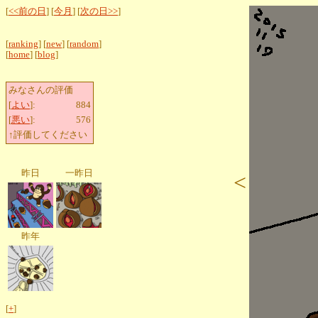
[
<<前の日
] [
今月
] [
次の日>>
]
[
ranking
] [
new
] [
random
]
[
home
] [
blog
]
みなさんの評価
[
よい
]:
884
[
悪い
]:
576
↑評価してください
昨日
一昨日
<
昨年
[
+
]