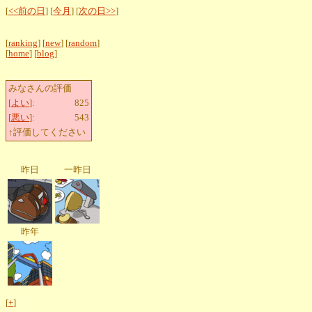
[
<<前の日
] [
今月
] [
次の日>>
]
[
ranking
] [
new
] [
random
]
[
home
] [
blog
]
みなさんの評価
[
よい
]:
825
[
悪い
]:
543
↑評価してください
昨日
一昨日
昨年
[
+
]