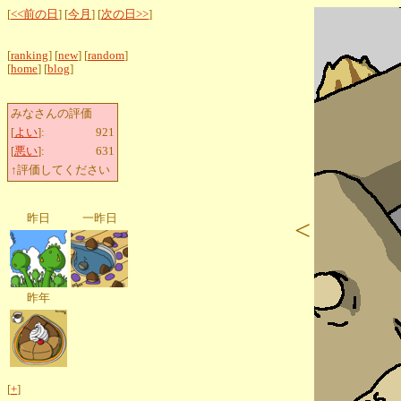
[
<<前の日
] [
今月
] [
次の日>>
]
[
ranking
] [
new
] [
random
]
[
home
] [
blog
]
みなさんの評価
[
よい
]:
921
[
悪い
]:
631
↑評価してください
昨日
一昨日
<
昨年
[
+
]