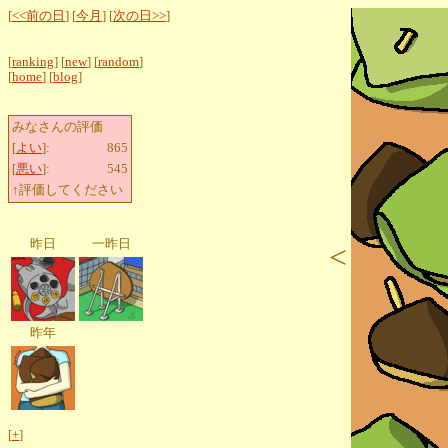
[
<<前の日
] [
今月
] [
次の日>>
]
[
ranking
] [
new
] [
random
]
[
home
] [
blog
]
みなさんの評価
[
よい
]:
865
[
悪い
]:
545
↑評価してください
昨日
一昨日
<
昨年
[
+
]