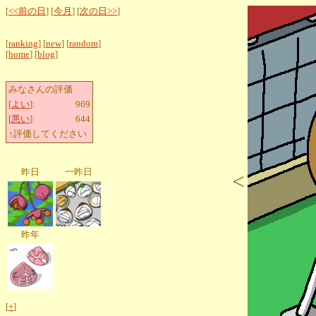
[
<<前の日
] [
今月
] [
次の日>>
]
[
ranking
] [
new
] [
random
]
[
home
] [
blog
]
みなさんの評価
[
よい
]:
969
[
悪い
]:
644
↑評価してください
昨日
一昨日
<
昨年
[
+
]