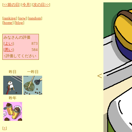
[
<<前の日
] [
今月
] [
次の日>>
]
[
ranking
] [
new
] [
random
]
[
home
] [
blog
]
みなさんの評価
[
よい
]:
873
[
悪い
]:
584
↑評価してください
昨日
一昨日
<
昨年
[
+
]