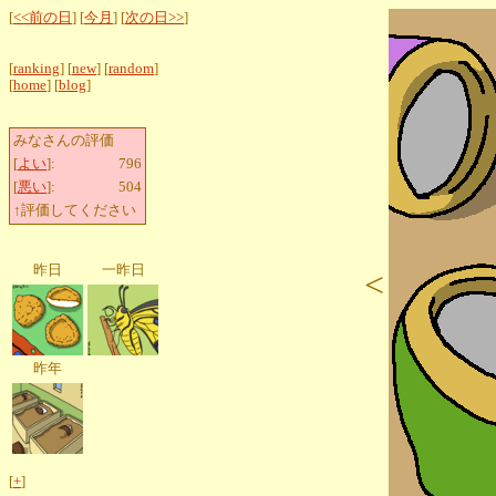
[
<<前の日
] [
今月
] [
次の日>>
]
[
ranking
] [
new
] [
random
]
[
home
] [
blog
]
みなさんの評価
[
よい
]:
796
[
悪い
]:
504
↑評価してください
昨日
一昨日
<
昨年
[
+
]