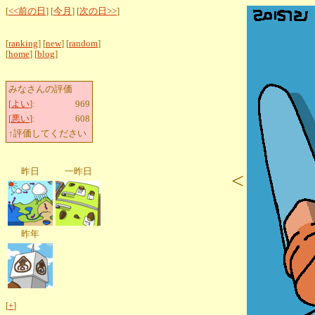
[
<<前の日
] [
今月
] [
次の日>>
]
[
ranking
] [
new
] [
random
]
[
home
] [
blog
]
みなさんの評価
[
よい
]:
969
[
悪い
]:
608
↑評価してください
昨日
一昨日
<
昨年
[
+
]