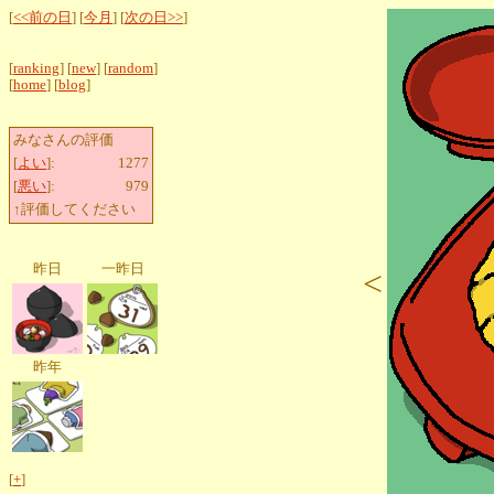
[
<<前の日
] [
今月
] [
次の日>>
]
[
ranking
] [
new
] [
random
]
[
home
] [
blog
]
みなさんの評価
[
よい
]:
1277
[
悪い
]:
979
↑評価してください
昨日
一昨日
<
昨年
[
+
]