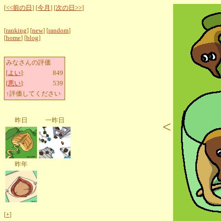
[
<<前の日
] [
今月
] [
次の日>>
]
[
ranking
] [
new
] [
random
]
[
home
] [
blog
]
みなさんの評価
[
よい
]:
849
[
悪い
]:
539
↑評価してください
昨日
一昨日
<
昨年
[
+
]