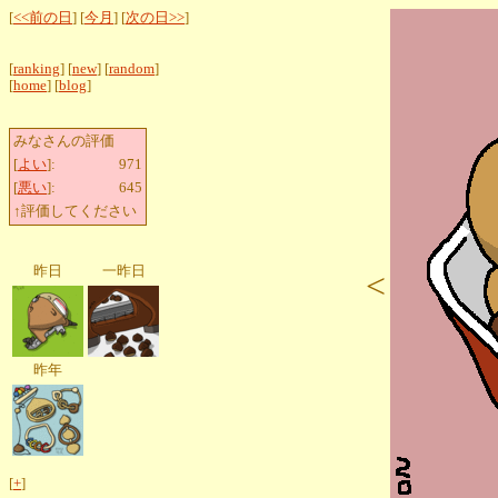
[
<<前の日
] [
今月
] [
次の日>>
]
[
ranking
] [
new
] [
random
]
[
home
] [
blog
]
みなさんの評価
[
よい
]:
971
[
悪い
]:
645
↑評価してください
昨日
一昨日
<
昨年
[
+
]