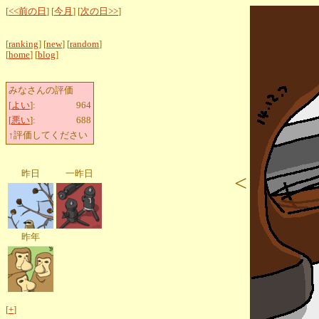
[
<<前の日
] [
今月
] [
次の日>>
]
[
ranking
] [
new
] [
random
]
[
home
] [
blog
]
みなさんの評価
[
よい
]:
964
[
悪い
]:
688
↑評価してください
昨日
一昨日
<
昨年
[
+
]