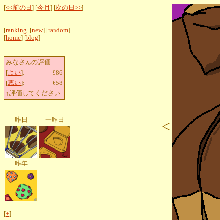
[
<<前の日
] [
今月
] [
次の日>>
]
[
ranking
] [
new
] [
random
]
[
home
] [
blog
]
みなさんの評価
[
よい
]:
986
[
悪い
]:
658
↑評価してください
昨日
一昨日
<
昨年
[
+
]