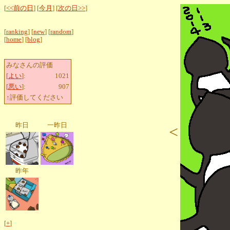
[
<<前の日
] [
今月
] [
次の日>>
]
[
ranking
] [
new
] [
random
]
[
home
] [
blog
]
みなさんの評価
[
よい
]:
1021
[
悪い
]:
907
↑評価してください
昨日
一昨日
<
昨年
[
+
]