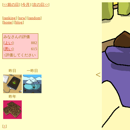
[
<<前の日
] [
今月
] [
次の日>>
]
[
ranking
] [
new
] [
random
]
[
home
] [
blog
]
みなさんの評価
[
よい
]:
882
[
悪い
]:
615
↑評価してください
昨日
一昨日
<
昨年
[
+
]