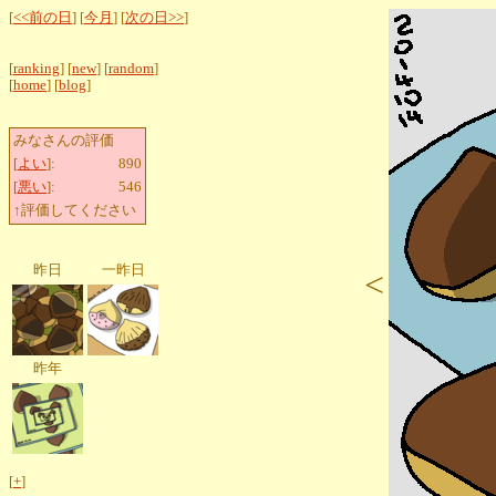
[
<<前の日
] [
今月
] [
次の日>>
]
[
ranking
] [
new
] [
random
]
[
home
] [
blog
]
みなさんの評価
[
よい
]:
890
[
悪い
]:
546
↑評価してください
昨日
一昨日
<
昨年
[
+
]