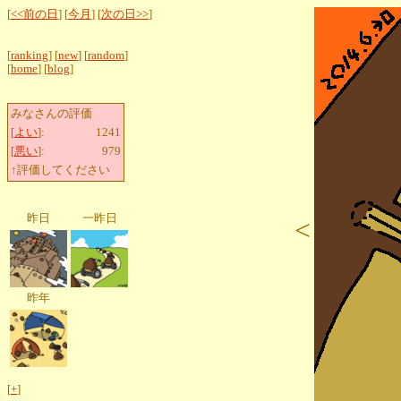
[
<<前の日
] [
今月
] [
次の日>>
]
[
ranking
] [
new
] [
random
]
[
home
] [
blog
]
みなさんの評価
[
よい
]:
1241
[
悪い
]:
979
↑評価してください
昨日
一昨日
<
昨年
[
+
]