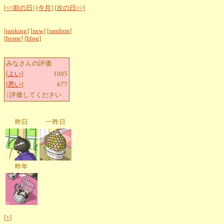
[
<<前の日
] [
今月
] [
次の日>>
]
[
ranking
] [
new
] [
random
]
[
home
] [
blog
]
みなさんの評価
[
よい
]:
1095
[
悪い
]:
677
↑評価してください
昨日
一昨日
昨年
[
+
]