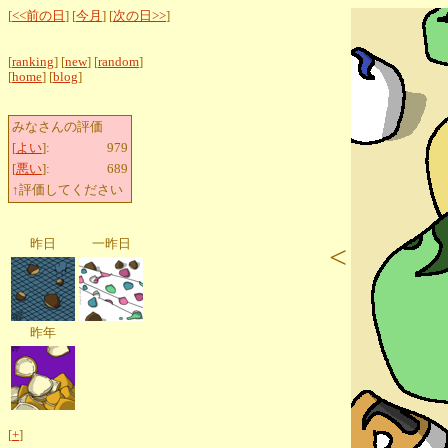
[
<<前の日
] [
今月
] [
次の日>>
]
[
ranking
] [
new
] [
random
]
[
home
] [
blog
]
みなさんの評価
[
よい
]:
979
[
悪い
]:
689
↑評価してください
昨日
一昨日
<
昨年
[
+
]