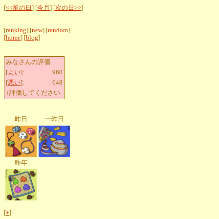
[
<<前の日
] [
今月
] [
次の日>>
]
[
ranking
] [
new
] [
random
]
[
home
] [
blog
]
みなさんの評価
[
よい
]:
960
[
悪い
]:
648
↑評価してください
昨日
一昨日
昨年
[
+
]