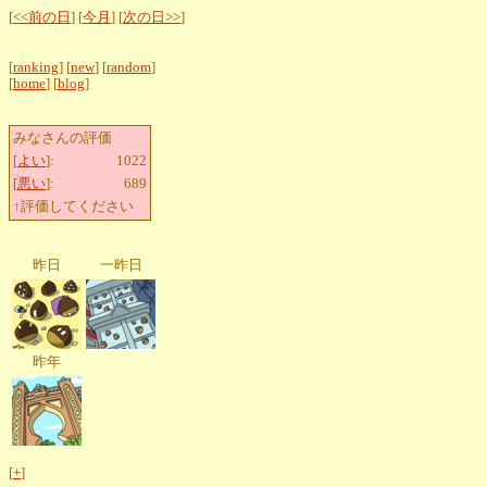
[
<<前の日
] [
今月
] [
次の日>>
]
[
ranking
] [
new
] [
random
]
[
home
] [
blog
]
みなさんの評価
[
よい
]:
1022
[
悪い
]:
689
↑評価してください
昨日
一昨日
昨年
[
+
]