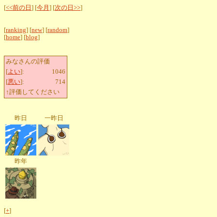
[
<<前の日
] [
今月
] [
次の日>>
]
[
ranking
] [
new
] [
random
]
[
home
] [
blog
]
みなさんの評価
[
よい
]:
1046
[
悪い
]:
714
↑評価してください
昨日
一昨日
昨年
[
+
]