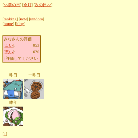
[
<<前の日
] [
今月
] [
次の日>>
]
[
ranking
] [
new
] [
random
]
[
home
] [
blog
]
みなさんの評価
[
よい
]:
952
[
悪い
]:
620
↑評価してください
昨日
一昨日
昨年
[
+
]