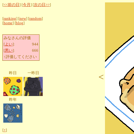
[
<<前の日
] [
今月
] [
次の日>>
]
[
ranking
] [
new
] [
random
]
[
home
] [
blog
]
みなさんの評価
[
よい
]:
944
[
悪い
]:
666
↑評価してください
昨日
一昨日
<
昨年
[
+
]