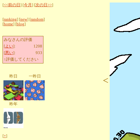
[
<<前の日
] [
今月
] [
次の日>>
]
[
ranking
] [
new
] [
random
]
[
home
] [
blog
]
みなさんの評価
[
よい
]:
1208
[
悪い
]:
933
↑評価してください
昨日
一昨日
<
昨年
[
+
]