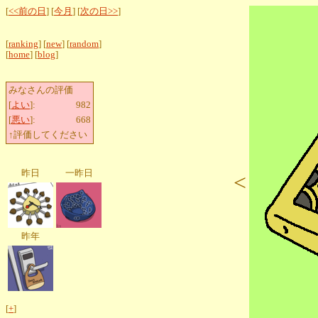
[
<<前の日
] [
今月
] [
次の日>>
]
[
ranking
] [
new
] [
random
]
[
home
] [
blog
]
みなさんの評価
[
よい
]:
982
[
悪い
]:
668
↑評価してください
昨日
一昨日
<
昨年
[
+
]