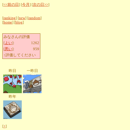
[
<<前の日
] [
今月
] [
次の日>>
]
[
ranking
] [
new
] [
random
]
[
home
] [
blog
]
みなさんの評価
[
よい
]:
1262
[
悪い
]:
959
↑評価してください
昨日
一昨日
昨年
[
+
]