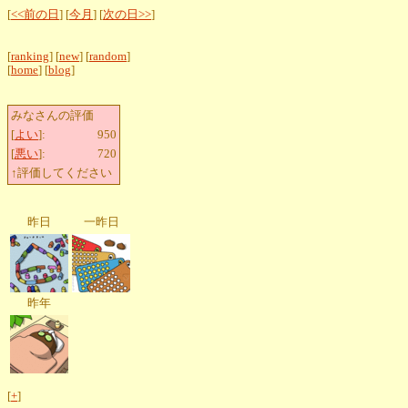
[
<<前の日
] [
今月
] [
次の日>>
]
[
ranking
] [
new
] [
random
]
[
home
] [
blog
]
みなさんの評価
[
よい
]:
950
[
悪い
]:
720
↑評価してください
昨日
一昨日
昨年
[
+
]