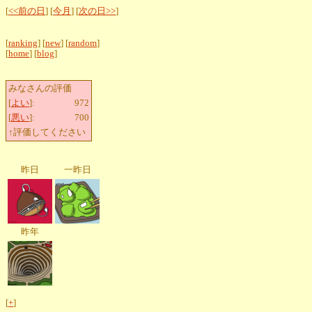
[
<<前の日
] [
今月
] [
次の日>>
]
[
ranking
] [
new
] [
random
]
[
home
] [
blog
]
みなさんの評価
[
よい
]:
972
[
悪い
]:
700
↑評価してください
昨日
一昨日
昨年
[
+
]