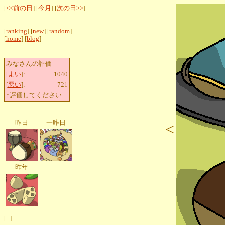
[
<<前の日
] [
今月
] [
次の日>>
]
[
ranking
] [
new
] [
random
]
[
home
] [
blog
]
みなさんの評価
[
よい
]:
1040
[
悪い
]:
721
↑評価してください
昨日
一昨日
<
昨年
[
+
]